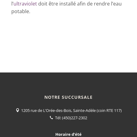
l’
ultraviolet
doit être installé afin de rendre l’eau
potable.
NOTRE SUCCURSALE
1205 rue de L’Orée-des-Bois, Sainte-Adèle (coin RTE 117)
Tél:
(450)227-2302
Horaire d’été