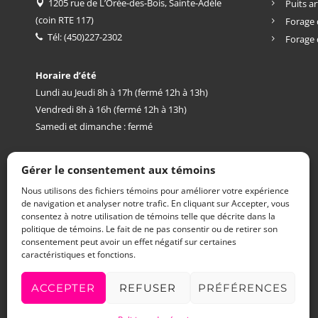
1205 rue de L’Orée-des-Bois, Sainte-Adèle
Puits ar
(coin RTE 117)
Forage 
Tél:
(450)227-2302
Forage 
Horaire d’été
Lundi au Jeudi 8h à 17h (fermé 12h à 13h)
Vendredi 8h à 16h (fermé 12h à 13h)
Samedi et dimanche : fermé
Gérer le consentement aux témoins
Nous utilisons des fichiers témoins pour améliorer votre expérience
de navigation et analyser notre trafic. En cliquant sur Accepter, vous
consentez à notre utilisation de témoins telle que décrite dans la
politique de témoins. Le fait de ne pas consentir ou de retirer son
consentement peut avoir un effet négatif sur certaines
caractéristiques et fonctions.
ACCEPTER
REFUSER
PRÉFÉRENCES