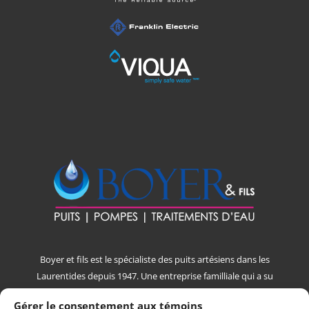
Boyer et fils est le spécialiste des puits artésiens dans les
Laurentides depuis 1947. Une entreprise familliale qui a su
se démarquer par la qualité de son service à la clientèle et
Gérer le consentement aux témoins