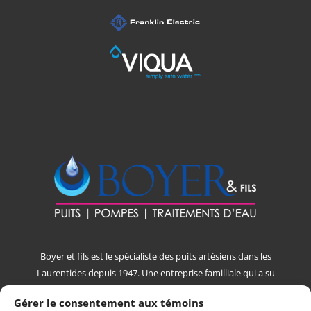
Boyer et fils est le spécialiste des puits artésiens dans les
Laurentides depuis 1947. Une entreprise familliale qui a su
se démarquer par la qualité de son service à la clientèle et
Gérer le consentement aux témoins
des services offerts au fil du temps